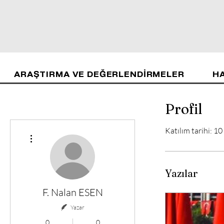
ARAŞTIRMA VE DEĞERLENDİRMELER
H
Profil
Katılım tarihi: 1
Diğer Eylemler
Yazılar
F. Nalan ESEN
Yazar
0
0