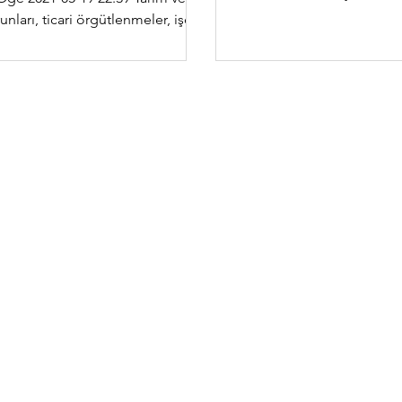
uyduramamıştır ve sorun..
unları, ticari örgütlenmeler, işçi
itim...