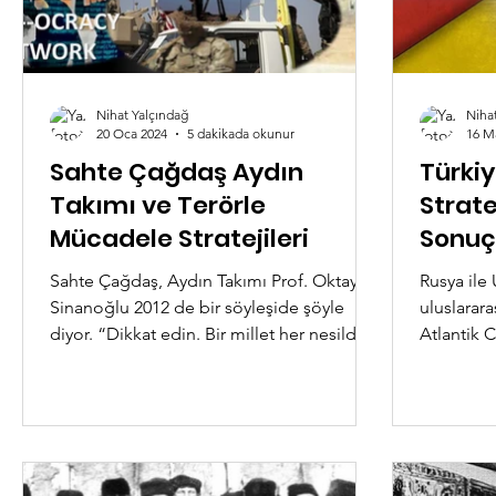
Nihat Yalçındağ
Niha
20 Oca 2024
5 dakikada okunur
16 M
Sahte Çağdaş Aydın
Türkiy
Takımı ve Terörle
Strate
Mücadele Stratejileri
Sonuç
Sahte Çağdaş, Aydın Takımı Prof. Oktay
Rusya ile
Sinanoğlu 2012 de bir söyleşide şöyle
uluslarara
diyor. “Dikkat edin. Bir millet her nesilde
Atlantik 
yeniden doğar. Yani bir milleti yaşatan
olduğu gü
binlerce yıllık gelenekleri kültürüdür.
Ukrayna v
Kültür Hakkari’de bale gösterisi yapmak
ve tarafsı
değildir. Kültür, arada bir konsere gidip
doğrudur.
hava atmak değildir. Çağdaşlık Moda’nın
cephesi a
arka sokaklarında köpek gezdirmek
doğru de