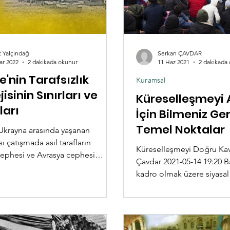
t Yalçındağ
Serkan ÇAVDAR
ar 2022
2 dakikada okunur
11 Haz 2021
2 dakikada
e'nin Tarafsızlık
Kuramsal
jisinin Sınırları ve
Küreselleşmeyi
ları
İçin Bilmeniz Ge
Temel Noktalar
 Ukrayna arasında yaşanan
sı çatışmada asıl tarafların
Küreselleşmeyi Doğru Kav
Cephesi ve Avrasya cephesi
Çavdar 2021-05-14 19:20 B
n gibi ortadadır. Türkiye'nin
kadro olmak üzere siyasal 
e Rusya'ya eşit yakınlıkta durması
ilgilenen herkes; küresell
zlığını koruması kuşkusuz
dünya koşullarını, ülkesinin
 Ancak Atlantik ve Avrasya
uluslararası ilişkilerin işle
rasında tarafsız kalması hem
anlamak ve somut politik
ğildir hem de mümkün değildir.