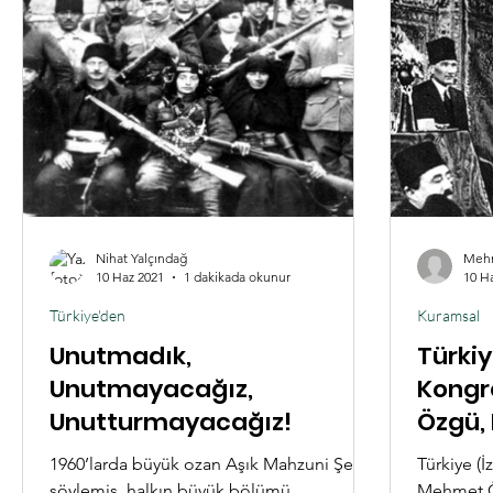
değildir. Bizde böyle sahte çağdaş, aydın
Çünkü çatı
sınıfı yetişmiştir. Bizde demeyelim her
tarafta A
sömürgede böyle sahte çağdaş, aydın
deyimiyle 
Rusya, Hi
Nihat Yalçındağ
Meh
10 Haz 2021
1 dakikada okunur
10 H
Türkiye'den
Kuramsal
Unutmadık,
Türkiy
Unutmayacağız,
Kongr
Unutturmayacağız!
Özgü, 
Ekono
1960’larda büyük ozan Aşık Mahzuni Şerif
Türkiye (İ
söylemiş, halkın büyük bölümü
Mehmet Ög