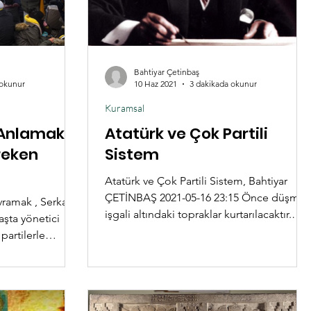
Bahtiyar Çetinbaş
 okunur
10 Haz 2021
3 dakikada okunur
Kuramsal
 Anlamak
Atatürk ve Çok Partili
reken
Sistem
Atatürk ve Çok Partili Sistem, Bahtiyar
ÇETİNBAŞ 2021-05-16 23:15 Önce düşman
ramak , Serkan
işgali altındaki topraklar kurtarılacaktır.
aşta yönetici
Sonra da adım...
partilerle
eşmeyi, geçerli
 özelliklerini,
yiş biçimini
alar üretmek