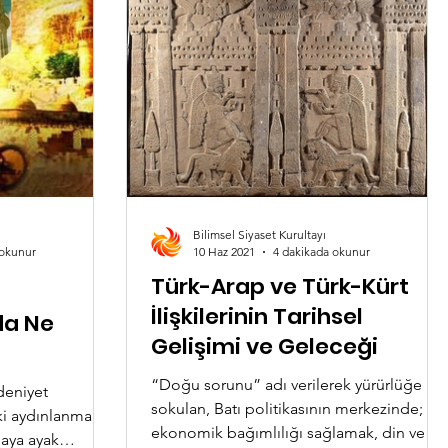
ye din açısından
iş ülkelerde
ılıkların
den ortaya çıkan
 olmadığı, yara
Bilimsel Siyaset Kurultayı
 okunur
10 Haz 2021
4 dakikada okunur
Türk-Arap ve Türk-Kürt
İlişkilerinin Tarihsel
da Ne
Gelişimi ve Geleceği
“Doğu sorunu” adı verilerek yürürlüğe
deniyet
sokulan, Batı politikasının merkezinde;
ki aydınlanma
ekonomik bağımlılığı sağlamak, din ve
aya ayak