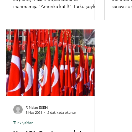
inanmamış. “Amerika katil!” Türkü şöyle
sanayi sor
başlıyor; “Defol git benim yurdumdan,
hakları, eğ
Amerika katil, katil!” Unutmadık,
unutmayacağız, unutturmayacağız! Nihat
Yalçındağ 2021-05-19 20:57 1960’larda
büyük ozan Aşık Mahzuni Şerif söylemiş,
halkın büyük bölümü inanmamış.
“Amerika katil!” Türkü şöyle başlıyor;
“Defol git benim yurdumdan, Amerika
katil, katil!” Yıllar sonra Amerika’nın katil
olduğunu sanırım artık herke
F. Nalan ESEN
8 Haz 2021
2 dakikada okunur
Türkiye'den