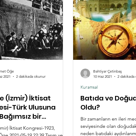
zorundadır. Küreselleşme
şmanın iki tarafı vardır. Bir
bakıldığında ise az gelişm
BD ve Avrupa ülkeleri, yaygın
görülen etnik ve dinsel ayr
“BATI”, diğer tarafta başını Çin,
siyasallaşması, kendiliğin
ndis
doğal ve zorunlu bir olgu
met Öğe
Bahtiyar Çetinbaş
az 2021
2 dakikada okunur
10 Haz 2021
2 dakikada
Kuramsal
e (İzmir) İktisat
Batıda ve Doğu
esi-Türk Ulusuna
Oldu?
Bağımsız bir
Bir zamanların en ileri me
mik Model
seviyesinde olan doğuda
zmir) İktisat Kongresi-1923,
neden batıdaki aydınlanm
e 2021-05-19 22:39 Tarım ve