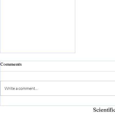
Comments
Write a comment...
Turkish (Izmir) Economics
Scientif
Congress - An Independent