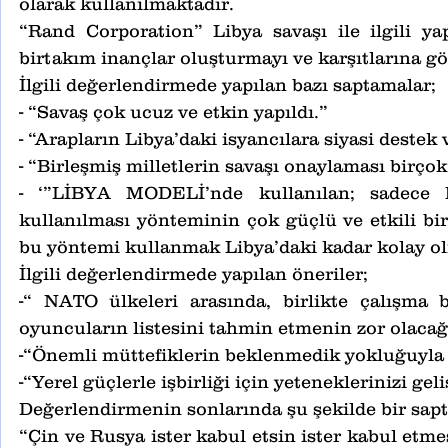
olarak kullanılmaktadır.
“Rand Corporation” Libya savaşı ile ilgili ya
birtakım inançlar oluşturmayı ve karşıtlarına gö
İlgili değerlendirmede yapılan bazı saptamalar;
- “Savaş çok ucuz ve etkin yapıldı.”
- “Arapların Libya’daki isyancılara siyasi dest
- “Birleşmiş milletlerin savaşı onaylaması birçok
- ‘”LİBYA MODELİ’nde kullanılan; sadece ha
kullanılması yönteminin çok güçlü ve etkili bi
bu yöntemi kullanmak Libya’daki kadar kolay ol
İlgili değerlendirmede yapılan öneriler;
-“ NATO ülkeleri arasında, birlikte çalışma bec
oyuncuların listesini tahmin etmenin zor olacağı
-“Önemli müttefiklerin beklenmedik yokluğuyla 
-“Yerel güçlerle işbirliği için yeteneklerinizi geli
Değerlendirmenin sonlarında şu şekilde bir sap
“Çin ve Rusya ister kabul etsin ister kabul etme