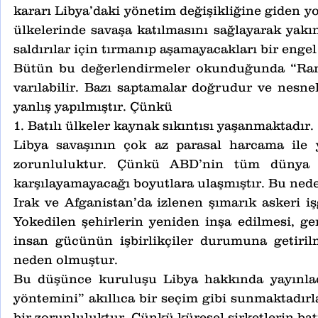
kararı Libya’daki yönetim değişikliğine giden y
ülkelerinde savaşa katılmasını sağlayarak yakın
saldırılar için tırmanıp aşamayacakları bir engel
Bütün bu değerlendirmeler okunduğunda “Rand
varılabilir. Bazı saptamalar doğrudur ve nesneld
yanlış yapılmıştır. Çünkü
1. Batılı ülkeler kaynak sıkıntısı yaşanmaktadır.
Libya savaşının çok az parasal harcama ile 
zorunluluktur. Çünkü ABD’nin tüm dünya ü
karşılayamayacağı boyutlara ulaşmıştır. Bu nedenl
Irak ve Afganistan’da izlenen şımarık askeri i
Yokedilen şehirlerin yeniden inşa edilmesi, g
insan gücünün işbirlikçiler durumuna getiri
neden olmuştur.
Bu düşünce kuruluşu Libya hakkında yayınladı
yöntemini” akıllıca bir seçim gibi sunmaktadırl
bir zorunluluktur. Çünkü küresel şirketlerin batı