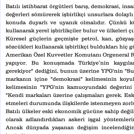
Batılı istihbarat örgütleri barış, demokrasi, insa
değerleri sömürerek işbirlikçi unsurlara dolaylı
konuda duyarlı ve uyanık olmalıdır. Çünkü kür
kullanarak yerel işbirlikçiler bulur ve ülkeleri ç
Küresel güçlerin geçmişte petrol, kan, gözyaş
sözcükleri kullanarak işbirlikçi buldukları hiç 
Amerikan Özel Kuvvetler Komutanı Orgeneral R
yapıyor. Bu konuşmada Türkiye’nin kaygıları
gerekiyor" dediğini, bunun üzerine YPG'nin "Su
markanın içine "demokrasi" kelimesinin koyulm
kelimesinin "YPG'nin kamuoyundaki değerini bi
"Kendi markaları üzerine çalışmaları gerek. Es
etmeleri durumunda ilişkilerde istenmeyen zorlu
Batılı ülkeler eski ekonomik gücüne sahip değild
olarak adlandırdıkları askeri işgal yöntemleri
Ancak dünyada yaşanan değişim incelendiğin